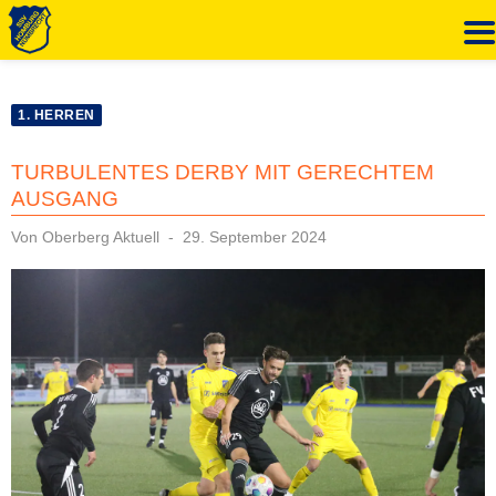
Zum
Inhalt
1. HERREN
springen
TURBULENTES DERBY MIT GERECHTEM
AUSGANG
Veröffentlicht
Von
Oberberg Aktuell
29. September 2024
am