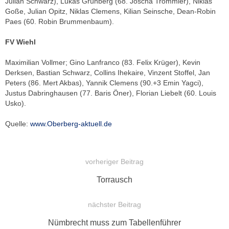
Julian Schwarz), Lukas Grünberg (68. Joscha Trommler), Niklas
Goße, Julian Opitz, Niklas Clemens, Kilian Seinsche, Dean-Robin
Paes (60. Robin Brummenbaum).
FV Wiehl
Maximilian Vollmer; Gino Lanfranco (83. Felix Krüger), Kevin
Derksen, Bastian Schwarz, Collins Ihekaire, Vinzent Stoffel, Jan
Peters (86. Mert Akbas), Yannik Clemens (90.+3 Emin Yagci),
Justus Dabringhausen (77. Baris Öner), Florian Liebelt (60. Louis
Usko).
Quelle:
www.Oberberg-aktuell.de
vorheriger Beitrag
BEITRAGSNAVIGATION
Vorheriger
Torrausch
Beitrag:
nächster Beitrag
Nächster
Nümbrecht muss zum Tabellenführer