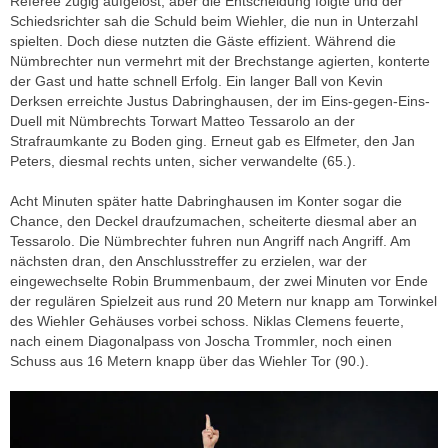
Referee zügig aufgelöst, aber die Entscheidung folgte und der
Schiedsrichter sah die Schuld beim Wiehler, die nun in Unterzahl
spielten. Doch diese nutzten die Gäste effizient. Während die
Nümbrechter nun vermehrt mit der Brechstange agierten, konterte
der Gast und hatte schnell Erfolg. Ein langer Ball von Kevin
Derksen erreichte Justus Dabringhausen, der im Eins-gegen-Eins-
Duell mit Nümbrechts Torwart Matteo Tessarolo an der
Strafraumkante zu Boden ging. Erneut gab es Elfmeter, den Jan
Peters, diesmal rechts unten, sicher verwandelte (65.).
Acht Minuten später hatte Dabringhausen im Konter sogar die
Chance, den Deckel draufzumachen, scheiterte diesmal aber an
Tessarolo. Die Nümbrechter fuhren nun Angriff nach Angriff. Am
nächsten dran, den Anschlusstreffer zu erzielen, war der
eingewechselte Robin Brummenbaum, der zwei Minuten vor Ende
der regulären Spielzeit aus rund 20 Metern nur knapp am Torwinkel
des Wiehler Gehäuses vorbei schoss. Niklas Clemens feuerte,
nach einem Diagonalpass von Joscha Trommler, noch einen
Schuss aus 16 Metern knapp über das Wiehler Tor (90.).